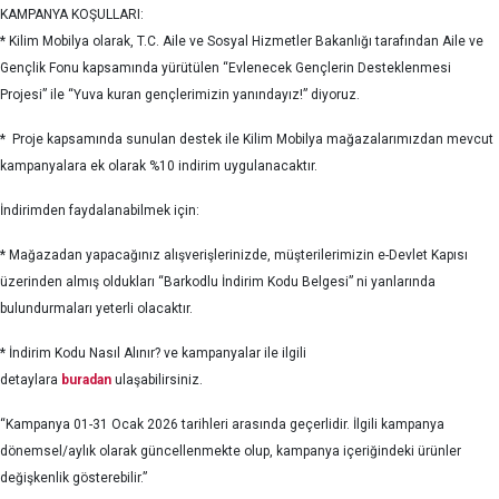
KAMPANYA KOŞULLARI:
* Kilim Mobilya olarak, T.C. Aile ve Sosyal Hizmetler Bakanlığı tarafından Aile ve
Gençlik Fonu kapsamında yürütülen “Evlenecek Gençlerin Desteklenmesi
Projesi” ile “Yuva kuran gençlerimizin yanındayız!” diyoruz.
* Proje kapsamında sunulan destek ile Kilim Mobilya mağazalarımızdan mevcut
kampanyalara ek olarak %10 indirim uygulanacaktır.
İndirimden faydalanabilmek için:
* Mağazadan yapacağınız alışverişlerinizde, müşterilerimizin e-Devlet Kapısı
üzerinden almış oldukları “Barkodlu İndirim Kodu Belgesi” ni yanlarında
bulundurmaları yeterli olacaktır.
* İndirim Kodu Nasıl Alınır? ve kampanyalar ile ilgili
detaylara
buradan
ulaşabilirsiniz.
“Kampanya 01-31 Ocak 2026 tarihleri arasında geçerlidir. İlgili kampanya
dönemsel/aylık olarak güncellenmekte olup, kampanya içeriğindeki ürünler
değişkenlik gösterebilir.”