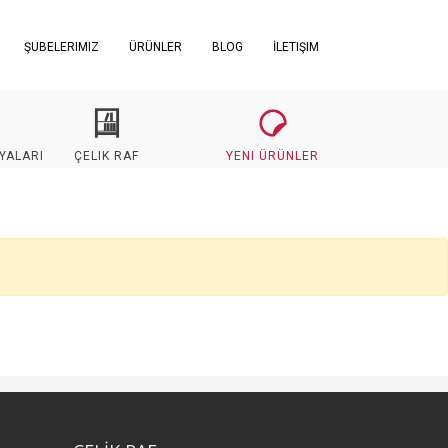
ŞUBELERIMIZ
ÜRÜNLER
BLOG
İLETIŞIM
YALARI
ÇELIK RAF
YENI ÜRÜNLER