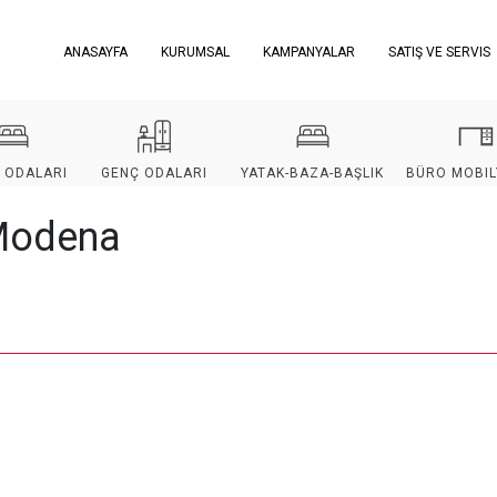
ANASAYFA
KURUMSAL
KAMPANYALAR
SATIŞ VE SERVIS
 ODALARI
GENÇ ODALARI
YATAK-BAZA-BAŞLIK
BÜRO MOBIL
 Modena